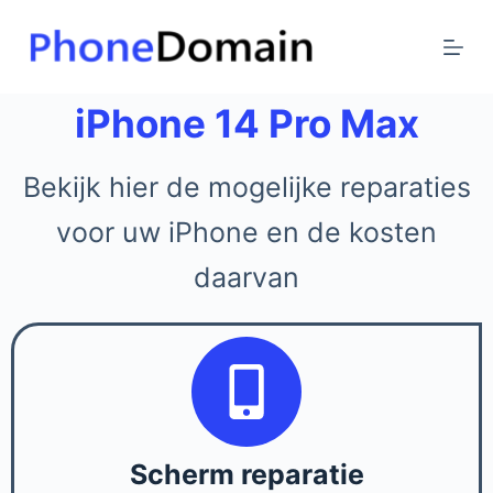
G
a
n
a
iPhone 14 Pro Max
a
r
Bekijk hier de mogelijke reparaties
d
e
voor uw iPhone en de kosten
i
daarvan
n
h
o
u
d
Scherm reparatie