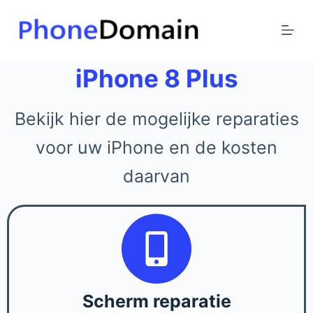
G
a
n
a
iPhone 8 Plus
a
r
Bekijk hier de mogelijke reparaties
d
e
voor uw iPhone en de kosten
i
daarvan
n
h
o
u
d
Scherm reparatie