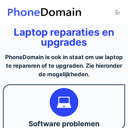
G
a
n
a
Laptop reparaties en
a
upgrades
r
d
PhoneDomain is ook in staat om uw laptop
e
te repareren of te upgraden. Zie hieronder
i
n
de mogelijkheden.
h
o
u
d
Software problemen