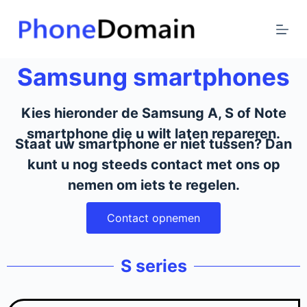
G
a
n
a
Samsung smartphones
a
r
Kies hieronder de Samsung A, S of Note
d
smartphone die u wilt laten repareren.
e
Staat uw smartphone er niet tussen? Dan
i
kunt u nog steeds contact met ons op
n
nemen om iets te regelen.
h
o
Contact opnemen
u
d
S series